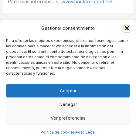
Para más información:
www.hackforgood.net
ANTERIOR
SIGUIENTE
Gestionar consentimiento
Para ofrecer las mejores experiencias, utilizamos tecnologías como
las cookies para almacenar y/o acceder a la información del
dispositivo. El consentimiento de estas tecnologías nos permitirá
procesar datos como el comportamiento de navegación o las
Grupo de Ingeniería de Organización. Despachos A-126.
identificaciones únicas en este sitio. No consentir o retirar el
Escuela Técnica Superior de Ingenieros de Telecomunicación.Avenida
consentimiento, puede afectar negativamente a ciertas
Complutense 30, Ciudad Universitaria. 28040 Madrid.Tfnos: +34 91
características y funciones.
067 20 49
E-mail:
master.gio.secretaria@upm.es
Aceptar
Denegar
Copyright © 2026 GIO-UPM | Powered by
Tema Astra para WordPress
Ver preferencias
Aviso Legal
Política de privacidad
Política de cookies (UE)
Política de cookies
Aviso Legal