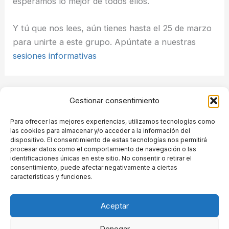
esperamos lo mejor de todos ellos.
Y tú que nos lees, aún tienes hasta el 25 de marzo
para unirte a este grupo. Apúntate a nuestras
sesiones informativas
ANTERIOR
SIGUIENTE
Gestionar consentimiento
Para ofrecer las mejores experiencias, utilizamos tecnologías como
las cookies para almacenar y/o acceder a la información del
dispositivo. El consentimiento de estas tecnologías nos permitirá
procesar datos como el comportamiento de navegación o las
Grupo de Ingeniería de Organización. Despachos A-126.
identificaciones únicas en este sitio. No consentir o retirar el
Escuela Técnica Superior de Ingenieros de Telecomunicación.Avenida
consentimiento, puede afectar negativamente a ciertas
Complutense 30, Ciudad Universitaria. 28040 Madrid.Tfnos: +34 91
características y funciones.
067 20 49
E-mail:
master.gio.secretaria@upm.es
Aceptar
Denegar