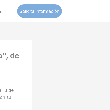
Solicita información
s
a", de
a 18 de
con su