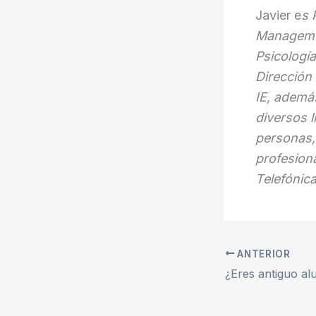
Javier e
s 
Managemen
Psicologí
Dirección
IE, ademá
diversos l
personas,
profesion
Telefónic
ANTERIOR