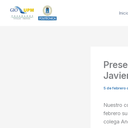
Ir
al
Inici
contenido
Prese
Javie
5 de febrero
Nuestro co
febrero su
colega An