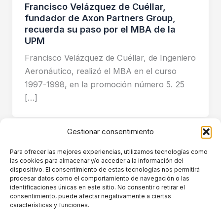
Francisco Velázquez de Cuéllar,
fundador de Axon Partners Group,
recuerda su paso por el MBA de la
UPM
Francisco Velázquez de Cuéllar, de Ingeniero
Aeronáutico, realizó el MBA en el curso
1997-1998, en la promoción número 5. 25
[…]
Gestionar consentimiento
Para ofrecer las mejores experiencias, utilizamos tecnologías como
las cookies para almacenar y/o acceder a la información del
dispositivo. El consentimiento de estas tecnologías nos permitirá
procesar datos como el comportamiento de navegación o las
Grupo de Ingeniería de Organización. Despachos A-126.
identificaciones únicas en este sitio. No consentir o retirar el
Escuela Técnica Superior de Ingenieros de Telecomunicación.Avenida
consentimiento, puede afectar negativamente a ciertas
Complutense 30, Ciudad Universitaria. 28040 Madrid.Tfnos: +34 91
características y funciones.
067 20 49