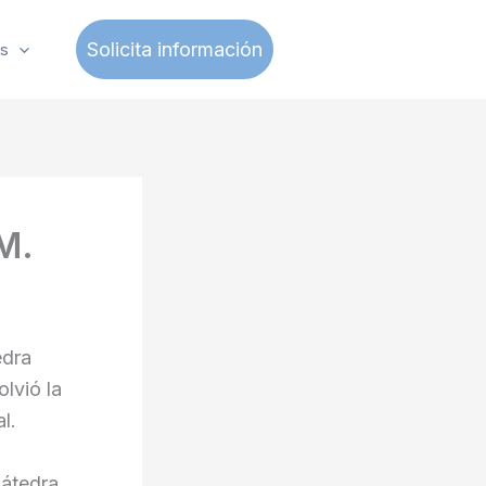
Solicita información
s
M.
edra
lvió la
l.
Cátedra