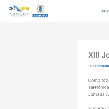
Ir
al
Inici
contenido
XIII 
16 de noviem
Como todos
Telefónica
Jornada An
El martes 