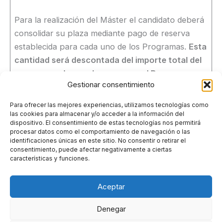
Para la realización del Máster el candidato deberá
consolidar su plaza mediante pago de reserva
establecida para cada uno de los Programas.
Esta
cantidad será descontada del importe total del
curso y en el caso de no cursar el Programa no
Gestionar consentimiento
será objeto de devolución.
Para ofrecer las mejores experiencias, utilizamos tecnologías como
las cookies para almacenar y/o acceder a la información del
dispositivo. El consentimiento de estas tecnologías nos permitirá
procesar datos como el comportamiento de navegación o las
Grupo de Ingeniería de Organización. Despachos A-126.
identificaciones únicas en este sitio. No consentir o retirar el
Escuela Técnica Superior de Ingenieros de Telecomunicación.Avenida
consentimiento, puede afectar negativamente a ciertas
Complutense 30, Ciudad Universitaria. 28040 Madrid.Tfnos: +34 91
características y funciones.
067 20 49
E-mail:
master.gio.secretaria@upm.es
Aceptar
Denegar
Copyright © 2026 GIO-UPM | Powered by
Tema Astra para WordPress