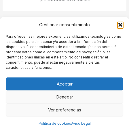
ANTERIOR
SIGUIENTE
Gestionar consentimiento
Para ofrecer las mejores experiencias, utilizamos tecnologías como
las cookies para almacenar y/o acceder a la información del
dispositivo. El consentimiento de estas tecnologías nos permitirá
procesar datos como el comportamiento de navegación o las
Grupo de Ingeniería de Organización. Despachos A-126.
identificaciones únicas en este sitio. No consentir o retirar el
Escuela Técnica Superior de Ingenieros de Telecomunicación.Avenida
consentimiento, puede afectar negativamente a ciertas
Complutense 30, Ciudad Universitaria. 28040 Madrid.Tfnos: +34 91
características y funciones.
067 20 49
E-mail:
master.gio.secretaria@upm.es
Aceptar
Denegar
Copyright © 2026 GIO-UPM | Powered by
Tema Astra para WordPress
Ver preferencias
Aviso Legal
Política de privacidad
Política de cookies (UE)
Política de cookies
Aviso Legal