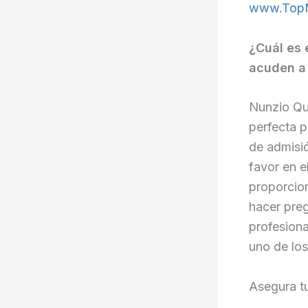
www.Top
¿Cuál es 
acuden a
Nunzio Qua
perfecta p
de admisió
favor en e
proporcion
hacer preg
profesiona
uno de lo
Asegura tu