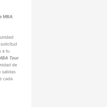
de MBA
tunidad
solicitud
 a tu
MBA Tour
unidad de
 salidas
de cada