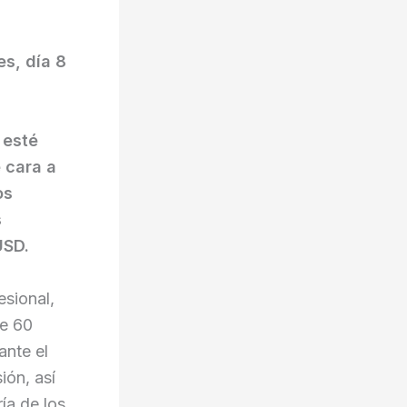
es, día 8
 esté
 cara a
os
s
USD.
esional,
de 60
ante el
ión, así
ía de los