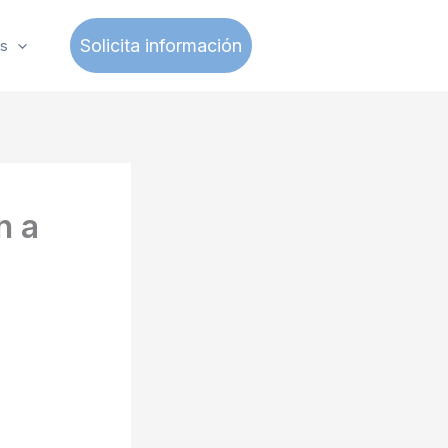
Solicita información
s
n a