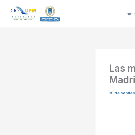
Ir
al
Inici
contenido
Las m
Madr
19 de septie