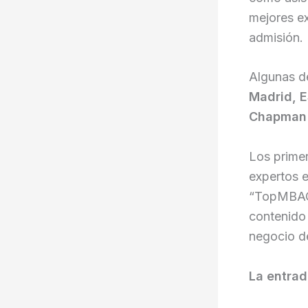
mejores ex
admisión.
Algunas de
Madrid,
E
Chapma
Los primer
expertos e
“TopMBACa
contenido 
negocio d
La entrad