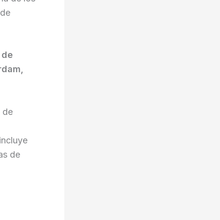
 de
 de
erdam,
o de
incluye
as de