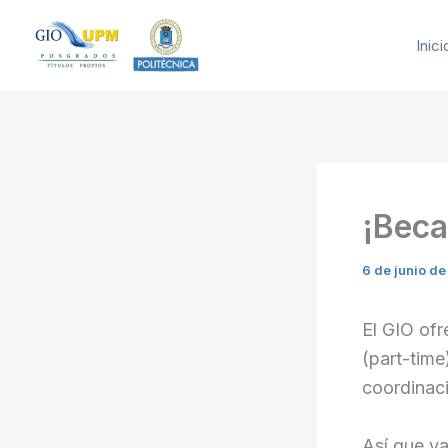
Ir
al
Inici
contenido
¡Beca
6 de junio d
El GIO of
(part-time
coordinac
Así que ya