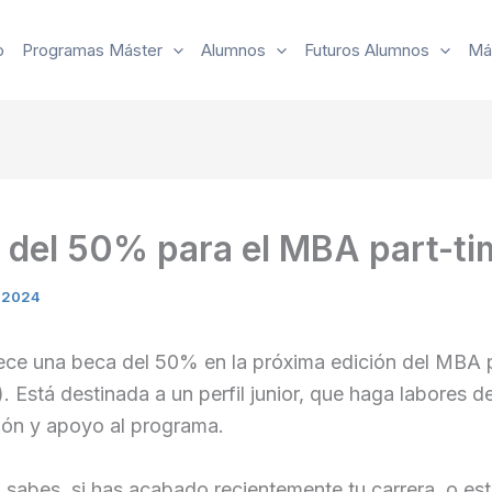
o
Programas Máster
Alumnos
Futuros Alumnos
Má
 del 50% para el MBA part-ti
e 2024
rece una beca del 50% en la próxima edición del MBA 
). Está destinada a un perfil junior, que haga labores d
ión y apoyo al programa.
 sabes, si has acabado recientemente tu carrera, o es