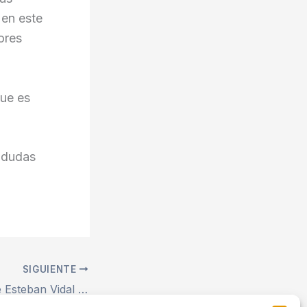
en este
ores
que es
s dudas
SIGUIENTE
Conoce a… Jorge Esteban Vidal Moreno