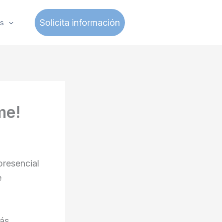
Solicita información
s
me!
presencial
e
tás