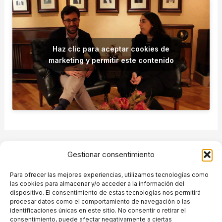
Haz clic para aceptar cookies de
marketing y permitir este contenido
ANTERIOR
SIGUIENTE
Gestionar consentimiento
Para ofrecer las mejores experiencias, utilizamos tecnologías como
las cookies para almacenar y/o acceder a la información del
dispositivo. El consentimiento de estas tecnologías nos permitirá
procesar datos como el comportamiento de navegación o las
Grupo de Ingeniería de Organización. Despachos A-126.
identificaciones únicas en este sitio. No consentir o retirar el
Escuela Técnica Superior de Ingenieros de Telecomunicación.Avenida
consentimiento, puede afectar negativamente a ciertas